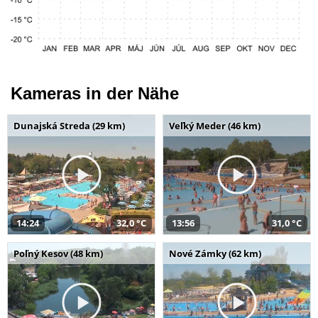
Kameras in der Nähe
Dunajská Streda (29 km)
Veľký Meder (46 km)
14:24
32,0 °C
13:56
31,0 °C
Poľný Kesov (48 km)
Nové Zámky (62 km)