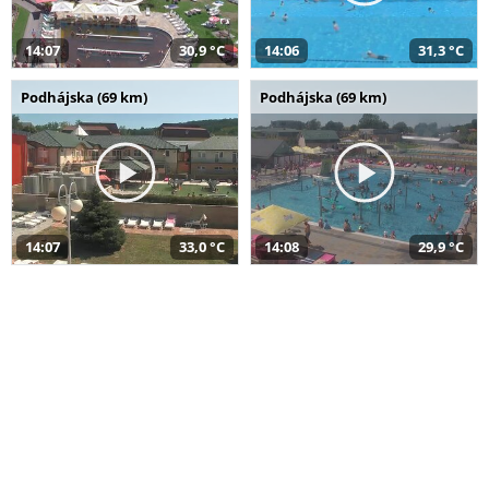
14:07
30,9 °C
14:06
31,3 °C
Podhájska (69 km)
Podhájska (69 km)
14:07
33,0 °C
14:08
29,9 °C