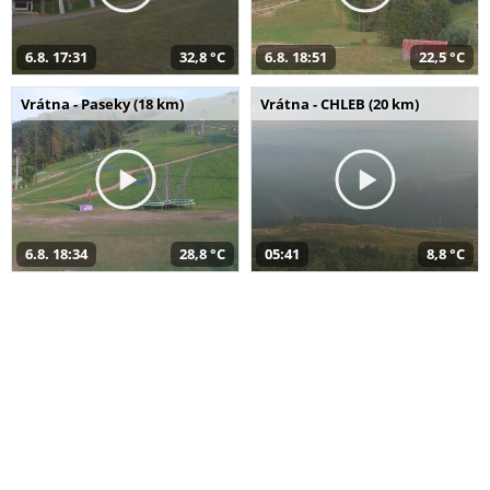
6.8. 17:31
32,8 °C
6.8. 18:51
22,5 °C
Vrátna - Paseky (18 km)
Vrátna - CHLEB (20 km)
6.8. 18:34
28,8 °C
05:41
8,8 °C