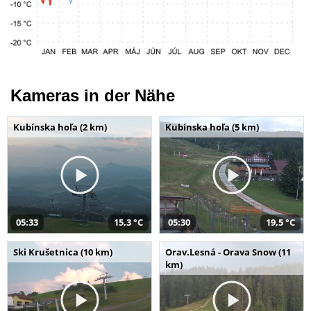
Kameras in der Nähe
Kubínska hoľa (2 km)
Kubínska hoľa (5 km)
05:33
15,3 °C
05:30
19,5 °C
Ski Krušetnica (10 km)
Orav.Lesná - Orava Snow (11
km)