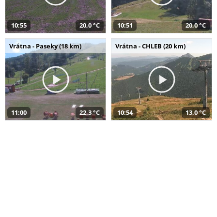
10:55
20,0 °C
10:51
20,0 °C
Vrátna - Paseky (18 km)
Vrátna - CHLEB (20 km)
11:00
22,3 °C
10:54
13,0 °C