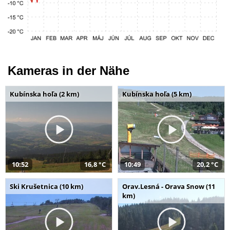
Kameras in der Nähe
Kubínska hoľa (2 km)
Kubínska hoľa (5 km)
10:52
16,8 °C
10:49
20,2 °C
Ski Krušetnica (10 km)
Orav.Lesná - Orava Snow (11
km)