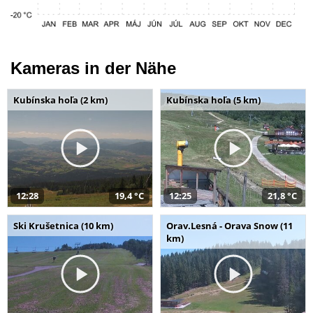
Kameras in der Nähe
Kubínska hoľa (2 km)
Kubínska hoľa (5 km)
12:28
19,4 °C
12:25
21,8 °C
Ski Krušetnica (10 km)
Orav.Lesná - Orava Snow (11
km)