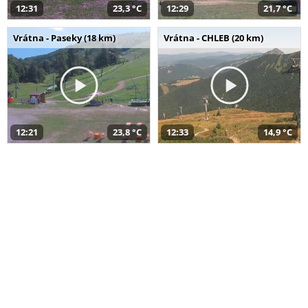
12:31
23,3 °C
12:29
21,7 °C
Vrátna - Paseky (18 km)
Vrátna - CHLEB (20 km)
12:21
23,8 °C
12:33
14,9 °C