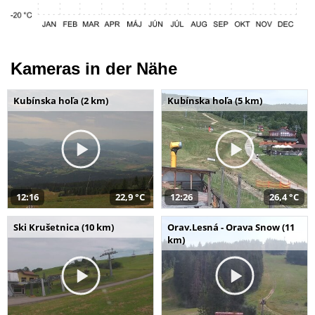
Kameras in der Nähe
Kubínska hoľa (2 km)
Kubínska hoľa (5 km)
12:16
22,9 °C
12:26
26,4 °C
Ski Krušetnica (10 km)
Orav.Lesná - Orava Snow (11
km)