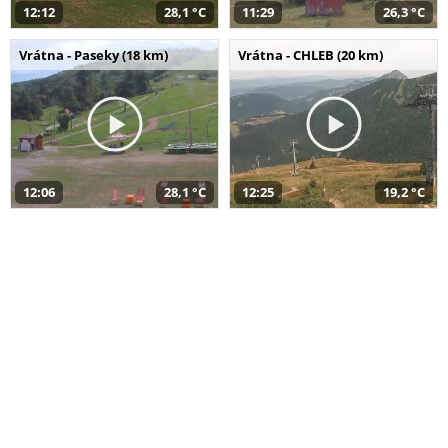
12:12
28,1 °C
11:29
26,3 °C
Vrátna - Paseky (18 km)
Vrátna - CHLEB (20 km)
12:06
28,1 °C
12:25
19,2 °C