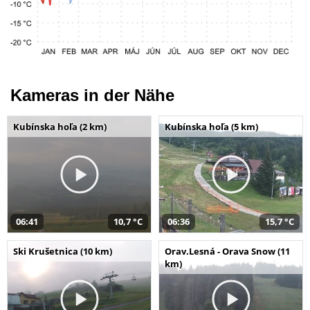
Kameras in der Nähe
Kubínska hoľa (2 km)
Kubínska hoľa (5 km)
06:41
10,7 °C
06:36
15,7 °C
Ski Krušetnica (10 km)
Orav.Lesná - Orava Snow (11
km)