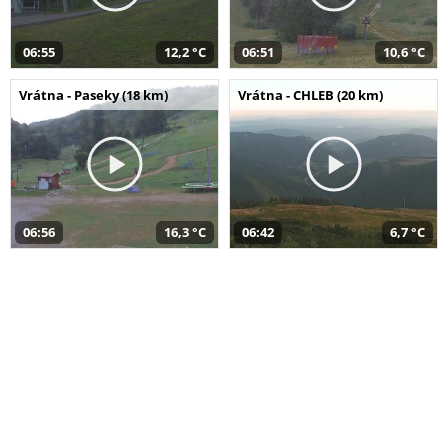
06:55
12,2 °C
06:51
10,6 °C
Vrátna - Paseky (18 km)
Vrátna - CHLEB (20 km)
06:56
16,3 °C
06:42
6,7 °C