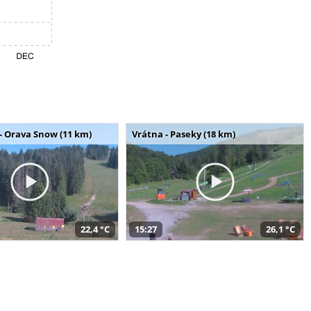
- Orava Snow (11 km)
Vrátna - Paseky (18 km)
22,4 °C
15:27
26,1 °C