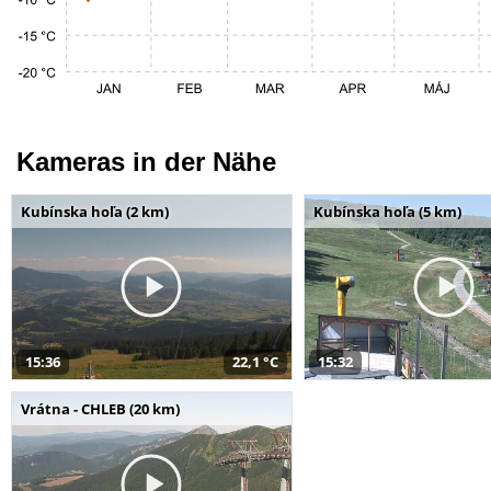
Kameras in der Nähe
Kubínska hoľa (2 km)
Kubínska hoľa (5 km)
15:36
22,1 °C
15:32
Vrátna - CHLEB (20 km)