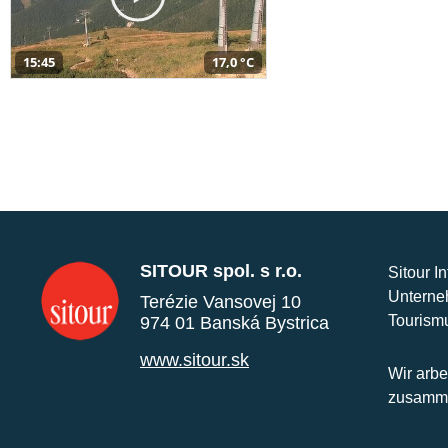
15:45
17,0 °C
SITOUR spol. s r.o.
Sitour I
Unterne
Terézie Vansovej 10
Tourism
974 01 Banská Bystrica
www.sitour.sk
Wir arbe
zusamme