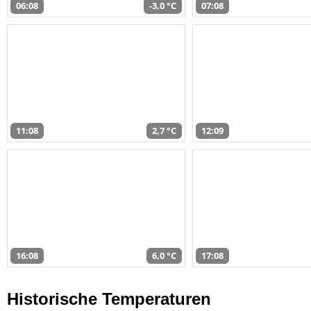
06:08
-3,0 °C
07:08
11:08
2,7 °C
12:09
16:08
6,0 °C
17:08
Historische Temperaturen