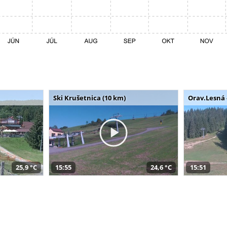
Ski Krušetnica (10 km)
Orav.Lesná 
25,9 °C
15:55
24,6 °C
15:51