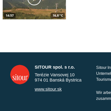
14:57
16,8 °C
SITOUR spol. s r.o.
Sitour I
Unterne
Terézie Vansovej 10
Tourism
974 01 Banská Bystrica
www.sitour.sk
Wir arbe
zusamme