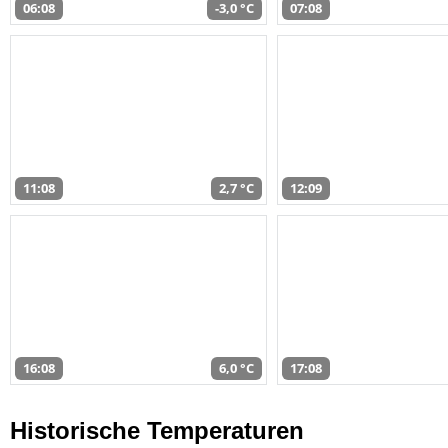
06:08
-3,0 °C
07:08
11:08
2,7 °C
12:09
16:08
6,0 °C
17:08
Historische Temperaturen