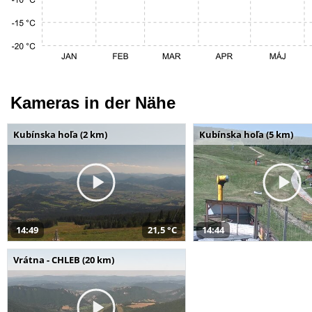
Kameras in der Nähe
Kubínska hoľa (2 km)
Kubínska hoľa (5 km)
14:49
21,5 °C
14:44
Vrátna - CHLEB (20 km)