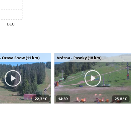
- Orava Snow (11 km)
Vrátna - Paseky (18 km)
22,3 °C
14:39
25,8 °C