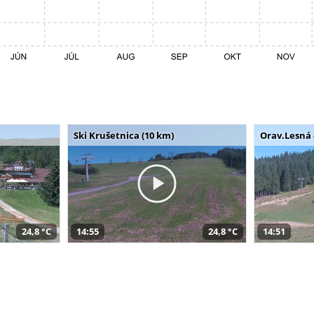
Ski Krušetnica (10 km)
Orav.Lesná 
24,8 °C
14:55
24,8 °C
14:51