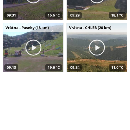
09:31
16,6 °C
09:29
18,1 °C
Vrátna - Paseky (18 km)
Vrátna - CHLEB (20 km)
09:13
19,6 °C
09:34
11,0 °C