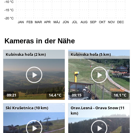
Kameras in der Nähe
Kubínska hoľa (2 km)
Kubínska hoľa (5 km)
09:21
14,4 °C
09:15
18,1 °C
Ski Krušetnica (10 km)
Orav.Lesná - Orava Snow (11
km)