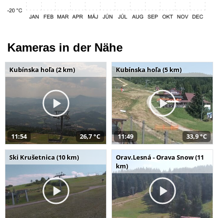
Kameras in der Nähe
Kubínska hoľa (2 km)
Kubínska hoľa (5 km)
11:54
26,7 °C
11:49
33,9 °C
Ski Krušetnica (10 km)
Orav.Lesná - Orava Snow (11
km)