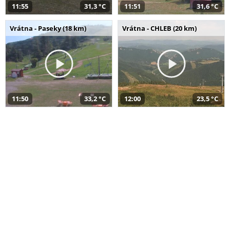
11:55
31,3 °C
11:51
31,6 °C
Vrátna - Paseky (18 km)
Vrátna - CHLEB (20 km)
11:50
33,2 °C
12:00
23,5 °C