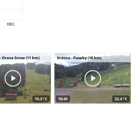
- Orava Snow (11 km)
Vrátna - Paseky (18 km)
15,3 °C
10:45
22,4 °C