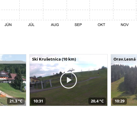
Ski Krušetnica (10 km)
Orav.Lesná 
21,3 °C
10:31
20,4 °C
10:29