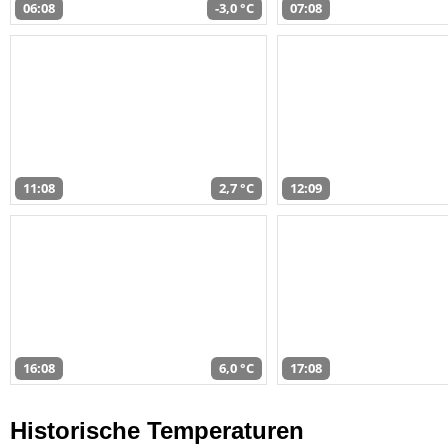
06:08
-3,0 °C
07:08
11:08
2,7 °C
12:09
16:08
6,0 °C
17:08
Historische Temperaturen