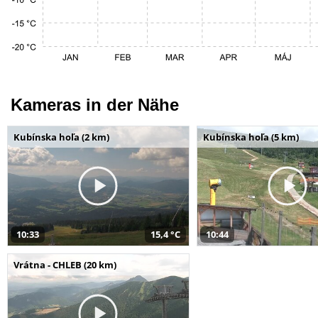
Kameras in der Nähe
Kubínska hoľa (2 km)
Kubínska hoľa (5 km)
10:33
15,4 °C
10:44
Vrátna - CHLEB (20 km)