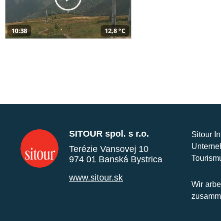
10:38
12,8 °C
SITOUR spol. s r.o.
Sitour I
Unterne
Terézie Vansovej 10
Tourism
974 01 Banská Bystrica
www.sitour.sk
Wir arbe
zusamme