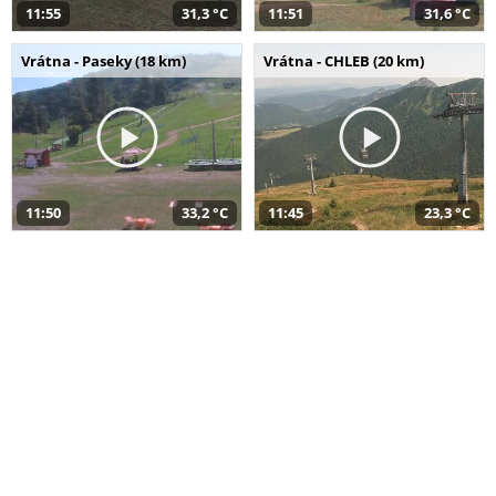
11:55
31,3 °C
11:51
31,6 °C
Vrátna - Paseky (18 km)
Vrátna - CHLEB (20 km)
11:50
33,2 °C
11:45
23,3 °C