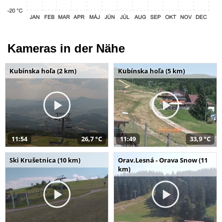
Kameras in der Nähe
Kubínska hoľa (2 km)
Kubínska hoľa (5 km)
11:54
26,7 °C
11:49
33,9 °C
Ski Krušetnica (10 km)
Orav.Lesná - Orava Snow (11
km)