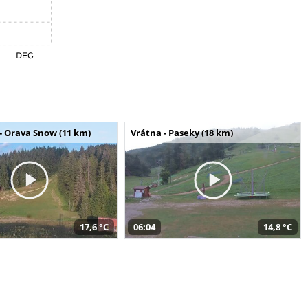
- Orava Snow (11 km)
Vrátna - Paseky (18 km)
17,6 °C
06:04
14,8 °C