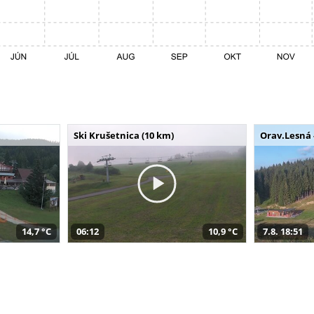
Ski Krušetnica (10 km)
Orav.Lesná 
14,7 °C
06:12
10,9 °C
7.8. 18:51