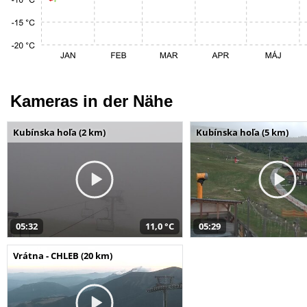
Kameras in der Nähe
Kubínska hoľa (2 km)
Kubínska hoľa (5 km)
05:32
11,0 °C
05:29
Vrátna - CHLEB (20 km)