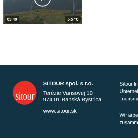
05:40
5,5 °C
SITOUR spol. s r.o.
Sitour I
Unterne
Terézie Vansovej 10
Tourism
974 01 Banská Bystrica
www.sitour.sk
Wir arbe
zusamme