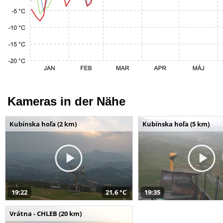
Kameras in der Nähe
Kubínska hoľa (2 km)
Kubínska hoľa (5 km)
19:22
21,6 °C
19:35
Vrátna - CHLEB (20 km)