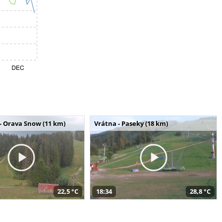
- Orava Snow (11 km)
Vrátna - Paseky (18 km)
22,5 °C
18:34
28,8 °C