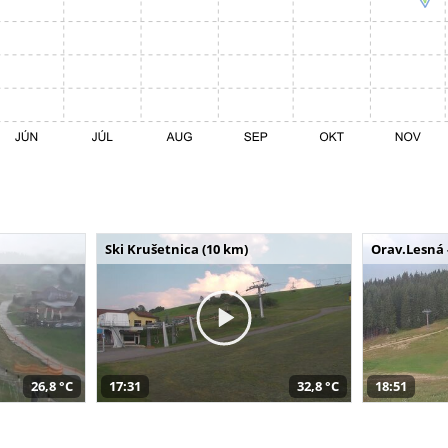
Ski Krušetnica (10 km)
Orav.Lesná 
26,8 °C
17:31
32,8 °C
18:51