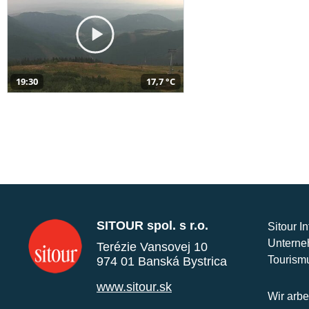
19:30
17,7 °C
SITOUR spol. s r.o.
Sitour I
Unterne
Terézie Vansovej 10
Tourism
974 01 Banská Bystrica
www.sitour.sk
Wir arbe