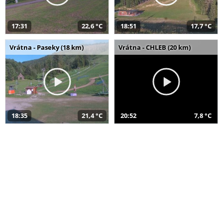
17:31
22,6 °C
18:51
17,7 °C
Vrátna - Paseky (18 km)
Vrátna - CHLEB (20 km)
18:35
21,4 °C
20:52
7,8 °C