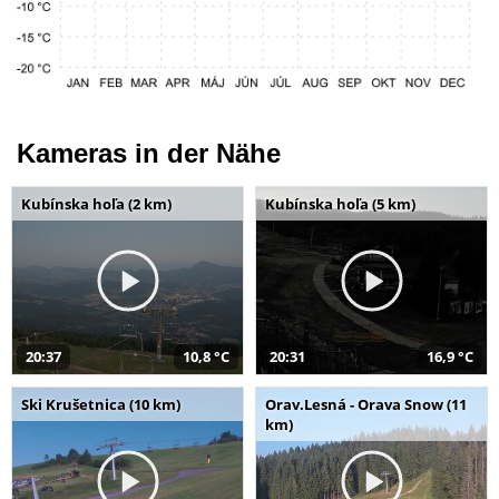
Kameras in der Nähe
Kubínska hoľa (2 km)
Kubínska hoľa (5 km)
20:37
10,8 °C
20:31
16,9 °C
Ski Krušetnica (10 km)
Orav.Lesná - Orava Snow (11
km)