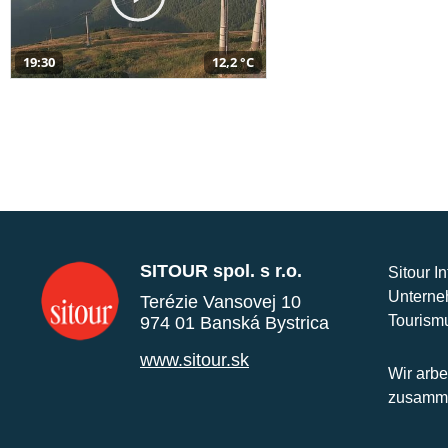
19:30
12,2 °C
SITOUR spol. s r.o.
Sitour I
Unterne
Terézie Vansovej 10
Tourism
974 01 Banská Bystrica
www.sitour.sk
Wir arbe
zusamme