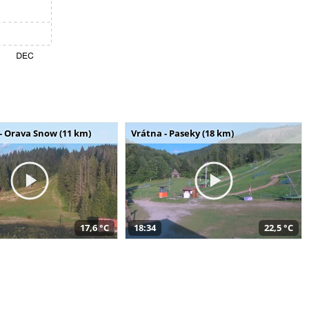
- Orava Snow (11 km)
Vrátna - Paseky (18 km)
17,6 °C
18:34
22,5 °C