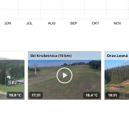
Ski Krušetnica (10 km)
Orav.Lesná 
19,9 °C
17:31
18,4 °C
18:51