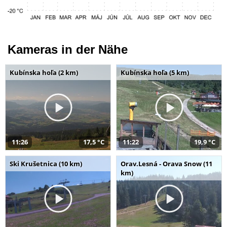
Kameras in der Nähe
Kubínska hoľa (2 km)
Kubínska hoľa (5 km)
11:26
17,5 °C
11:22
19,9 °C
Ski Krušetnica (10 km)
Orav.Lesná - Orava Snow (11
km)