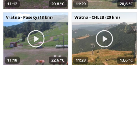
11:12
20,8 °C
11:29
20,6 °C
Vrátna - Paseky (18 km)
Vrátna - CHLEB (20 km)
11:18
22,6 °C
11:28
13,6 °C