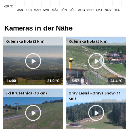
Kameras in der Nähe
Kubínska hoľa (2 km)
Kubínska hoľa (5 km)
14:00
21,0 °C
13:57
24,4 °C
Ski Krušetnica (10 km)
Orav.Lesná - Orava Snow (11
km)