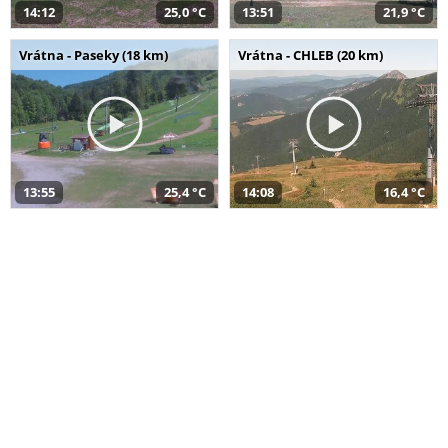
14:12
25,0 °C
13:51
21,9 °C
Vrátna - Paseky (18 km)
Vrátna - CHLEB (20 km)
13:55
25,4 °C
14:08
16,4 °C