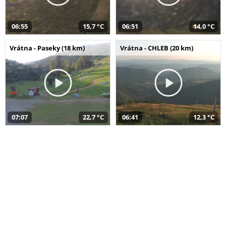
06:55
15,7 °C
06:51
14,0 °C
Vrátna - Paseky (18 km)
Vrátna - CHLEB (20 km)
07:07
22,7 °C
06:41
12,3 °C