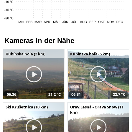
Kameras in der Nähe
Kubínska hoľa (2 km)
Kubínska hoľa (5 km)
06:36
21,2 °C
06:31
22,7 °C
Ski Krušetnica (10 km)
Orav.Lesná - Orava Snow (11
km)