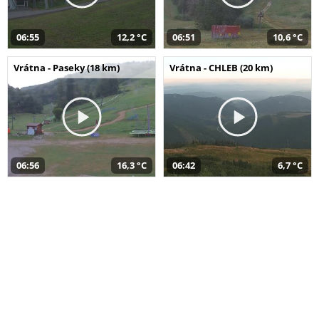
06:55
12,2 °C
06:51
10,6 °C
Vrátna - Paseky (18 km)
Vrátna - CHLEB (20 km)
06:56
16,3 °C
06:42
6,7 °C