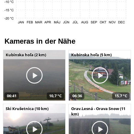
Kameras in der Nähe
Kubínska hoľa (2 km)
Kubínska hoľa (5 km)
06:41
10,7 °C
06:36
15,7 °C
Ski Krušetnica (10 km)
Orav.Lesná - Orava Snow (11
km)