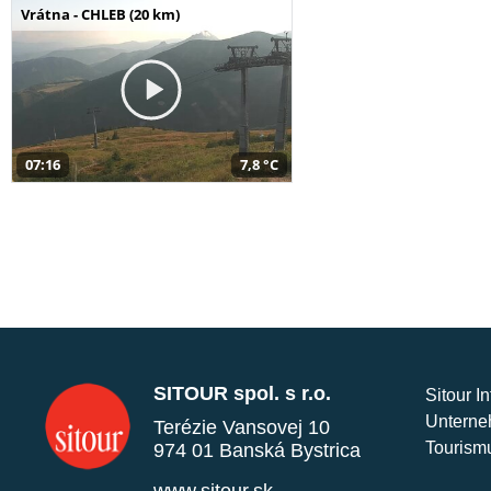
Vrátna - CHLEB (20 km)
07:16
7,8 °C
SITOUR spol. s r.o.
Sitour I
Unterne
Terézie Vansovej 10
Tourism
974 01 Banská Bystrica
www.sitour.sk