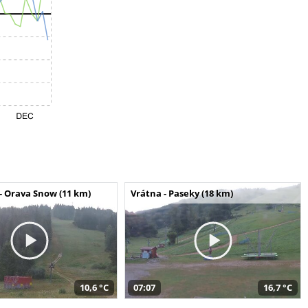
- Orava Snow (11 km)
Vrátna - Paseky (18 km)
10,6 °C
07:07
16,7 °C