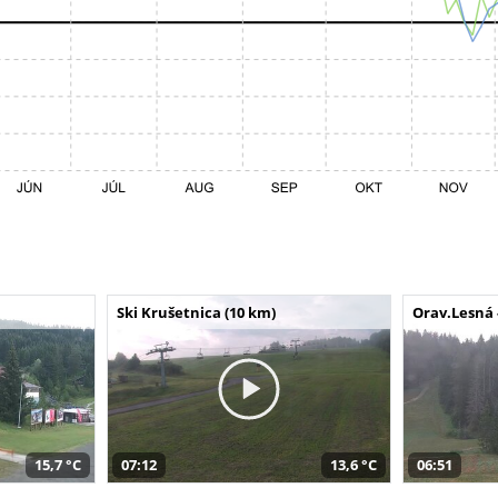
Ski Krušetnica (10 km)
Orav.Lesná 
15,7 °C
07:12
13,6 °C
06:51