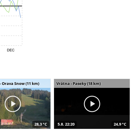
- Orava Snow (11 km)
Vrátna - Paseky (18 km)
28,3 °C
5.8. 22:20
24,9 °C