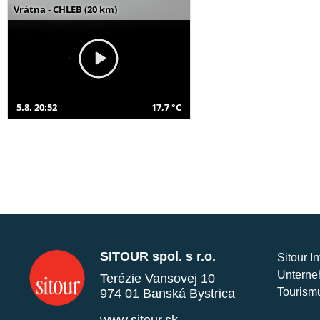
Vrátna - CHLEB (20 km)
5.8. 20:52
17,7 °C
SITOUR spol. s r.o.
Sitour I
Unterne
Terézie Vansovej 10
Tourism
974 01 Banská Bystrica
www.sitour.sk