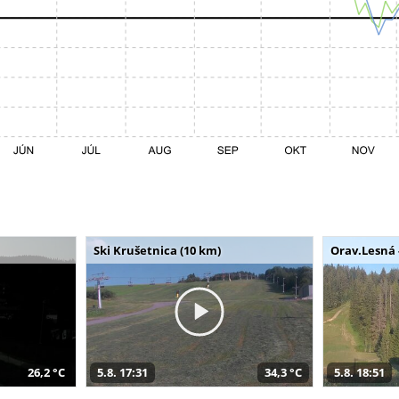
Ski Krušetnica (10 km)
Orav.Lesná 
26,2 °C
5.8. 17:31
34,3 °C
5.8. 18:51