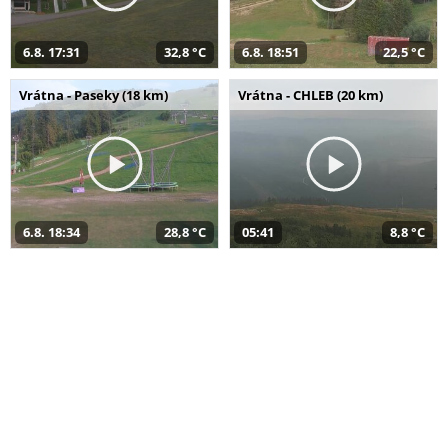
6.8. 17:31
32,8 °C
6.8. 18:51
22,5 °C
Vrátna - Paseky (18 km)
Vrátna - CHLEB (20 km)
6.8. 18:34
28,8 °C
05:41
8,8 °C