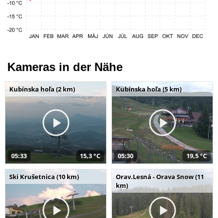
Kameras in der Nähe
Kubínska hoľa (2 km)
Kubínska hoľa (5 km)
05:33
15,3 °C
05:30
19,5 °C
Ski Krušetnica (10 km)
Orav.Lesná - Orava Snow (11
km)