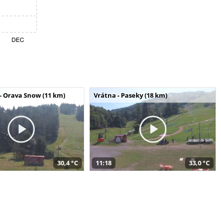
- Orava Snow (11 km)
Vrátna - Paseky (18 km)
30,4 °C
11:18
33,0 °C