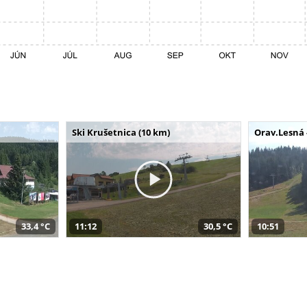
Ski Krušetnica (10 km)
Orav.Lesná 
33,4 °C
11:12
30,5 °C
10:51