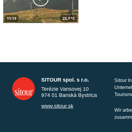
11:13
23,7 °C
SITOUR spol. s r.o.
Sitour I
Unterne
Terézie Vansovej 10
Tourism
974 01 Banská Bystrica
www.sitour.sk
Wir arbe
zusamme