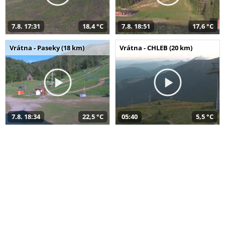
7.8. 17:31
18,4 °C
7.8. 18:51
17,6 °C
Vrátna - Paseky (18 km)
Vrátna - CHLEB (20 km)
7.8. 18:34
22,5 °C
05:40
5,5 °C