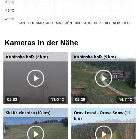
Kameras in der Nähe
Kubínska hoľa (2 km)
Kubínska hoľa (5 km)
05:32
11,0 °C
05:29
14,7 °C
Ski Krušetnica (10 km)
Orav.Lesná - Orava Snow (11
km)