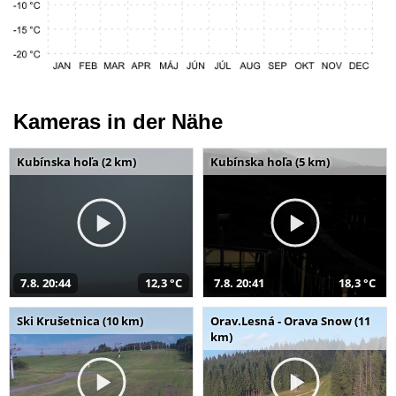
Kameras in der Nähe
Kubínska hoľa (2 km)
Kubínska hoľa (5 km)
7.8. 20:44
12,3 °C
7.8. 20:41
18,3 °C
Ski Krušetnica (10 km)
Orav.Lesná - Orava Snow (11
km)