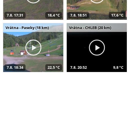
7.8. 17:31
18,4 °C
7.8. 18:51
17,6 °C
Vrátna - Paseky (18 km)
Vrátna - CHLEB (20 km)
7.8. 18:34
22,5 °C
7.8. 20:52
9,8 °C