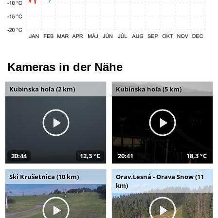
Kameras in der Nähe
Kubínska hoľa (2 km)
Kubínska hoľa (5 km)
20:44
12,3 °C
20:41
18,3 °C
Ski Krušetnica (10 km)
Orav.Lesná - Orava Snow (11
km)