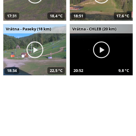
17:31
18,4 °C
18:51
17,6 °C
Vrátna - Paseky (18 km)
Vrátna - CHLEB (20 km)
18:34
22,5 °C
20:52
9,8 °C