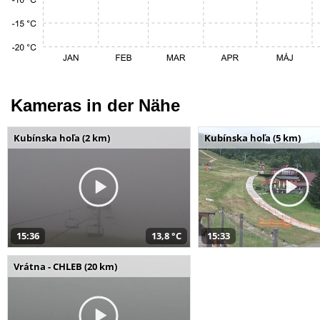
Kameras in der Nähe
Kubínska hoľa (2 km)
Kubínska hoľa (5 km)
15:36
13,8 °C
15:33
Vrátna - CHLEB (20 km)