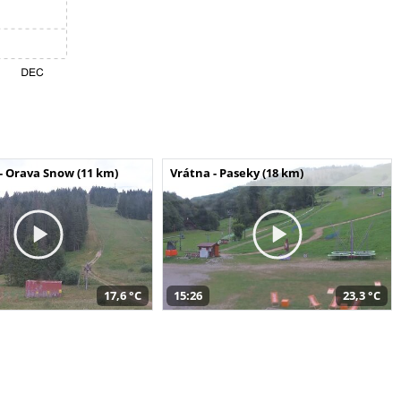
- Orava Snow (11 km)
Vrátna - Paseky (18 km)
17,6 °C
15:26
23,3 °C