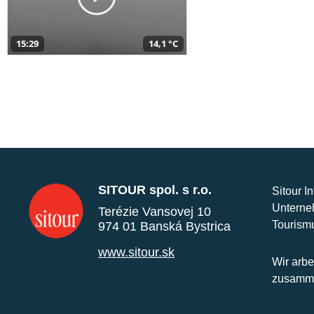
15:29
14,1 °C
SITOUR spol. s r.o.
Sitour I
Unterne
Terézie Vansovej 10
Tourism
974 01 Banská Bystrica
www.sitour.sk
Wir arbe
zusamme