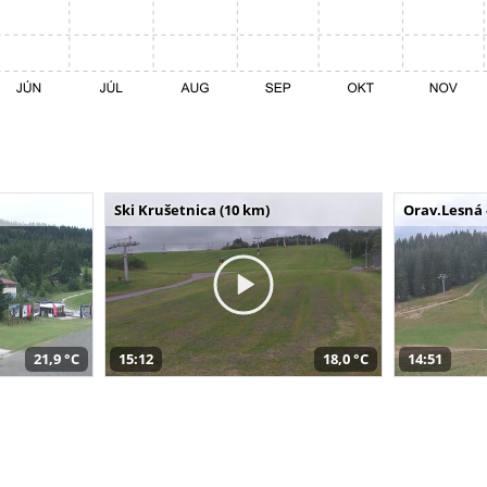
Ski Krušetnica (10 km)
Orav.Lesná 
21,9 °C
15:12
18,0 °C
14:51