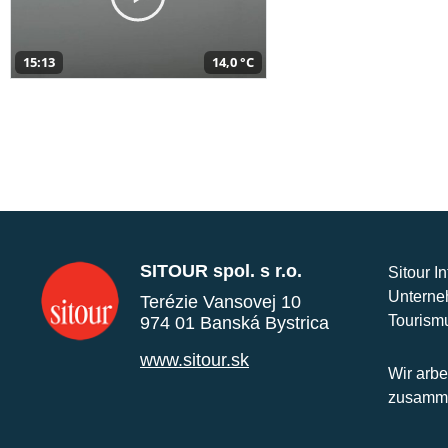
15:13
14,0 °C
SITOUR spol. s r.o.
Sitour I
Unterne
Terézie Vansovej 10
Tourism
974 01 Banská Bystrica
www.sitour.sk
Wir arbe
zusamme