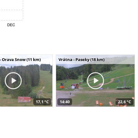
- Orava Snow (11 km)
Vrátna - Paseky (18 km)
17,1 °C
14:40
22,6 °C