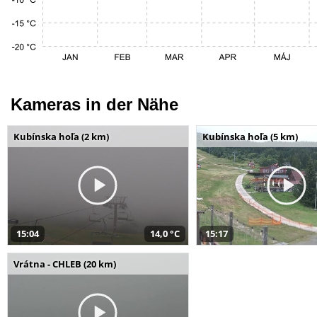
Kameras in der Nähe
Kubínska hoľa (2 km)
Kubínska hoľa (5 km)
15:04
14,0 °C
15:17
Vrátna - CHLEB (20 km)