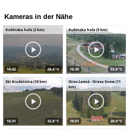
Kameras in der Nähe
Kubínska hoľa (2 km)
Kubínska hoľa (5 km)
16:42
28,4 °C
16:39
32,8 °C
Ski Krušetnica (10 km)
Orav.Lesná - Orava Snow (11
km)
16:31
32,8 °C
16:51
28,9 °C