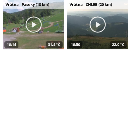
Vrátna - Paseky (18 km)
Vrátna - CHLEB (20 km)
16:14
31,4 °C
16:50
22,0 °C