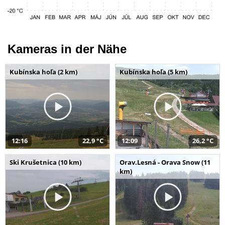
Kameras in der Nähe
Kubínska hoľa (2 km)
Kubínska hoľa (5 km)
12:16
22,9 °C
12:09
26,2 °C
Ski Krušetnica (10 km)
Orav.Lesná - Orava Snow (11
km)