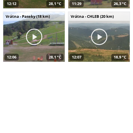
12:12
28,1 °C
11:29
26,3 °C
Vrátna - Paseky (18 km)
Vrátna - CHLEB (20 km)
12:06
28,1 °C
12:07
18,9 °C