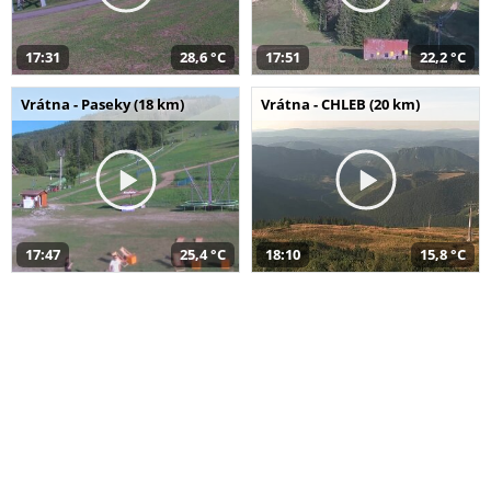
17:31
28,6 °C
17:51
22,2 °C
Vrátna - Paseky (18 km)
Vrátna - CHLEB (20 km)
17:47
25,4 °C
18:10
15,8 °C