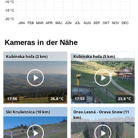
Kameras in der Nähe
Kubínska hoľa (2 km)
Kubínska hoľa (5 km)
17:56
26,8 °C
17:53
23,8 °C
Ski Krušetnica (10 km)
Orav.Lesná - Orava Snow (11
km)