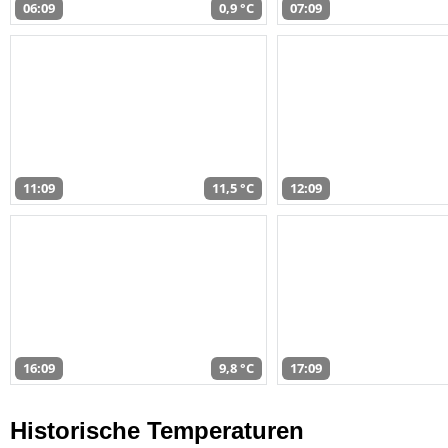
06:09
0,9 °C
07:09
11:09
11,5 °C
12:09
16:09
9,8 °C
17:09
Historische Temperaturen