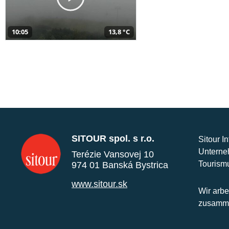
10:05
13,8 °C
SITOUR spol. s r.o.
Sitour I
Unterne
Terézie Vansovej 10
Tourism
974 01 Banská Bystrica
www.sitour.sk
Wir arbe
zusamme