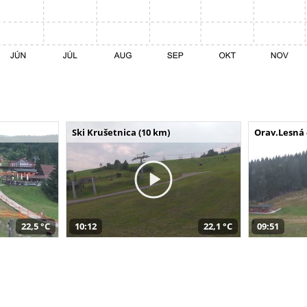
Ski Krušetnica (10 km)
Orav.Lesná 
22,5 °C
10:12
22,1 °C
09:51