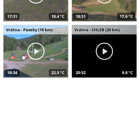
17:31
18,4 °C
18:51
17,6 °C
Vrátna - Paseky (18 km)
Vrátna - CHLEB (20 km)
18:34
22,5 °C
20:52
9,8 °C