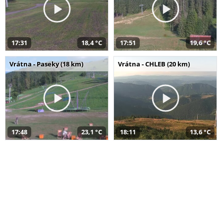
17:31
18,4 °C
17:51
19,6 °C
Vrátna - Paseky (18 km)
Vrátna - CHLEB (20 km)
17:48
23,1 °C
18:11
13,6 °C