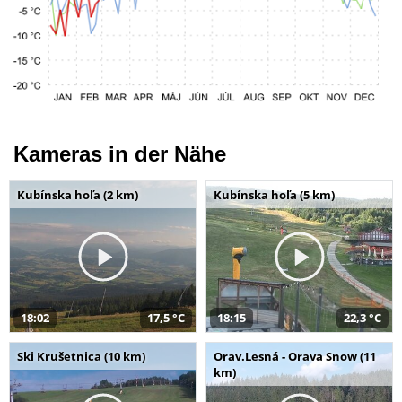
Kameras in der Nähe
Kubínska hoľa (2 km)
Kubínska hoľa (5 km)
18:02
17,5 °C
18:15
22,3 °C
Ski Krušetnica (10 km)
Orav.Lesná - Orava Snow (11
km)