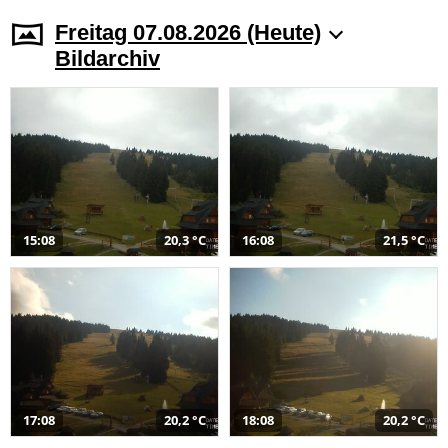
Freitag 07.08.2026 (Heute)
Bildarchiv
15:08
20,3 °C
16:08
21,5 °C
17:08
20,2 °C
18:08
20,2 °C