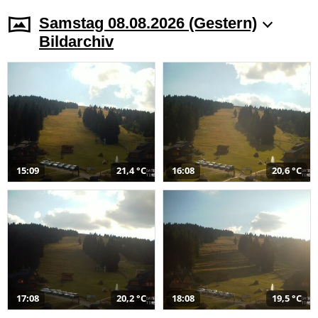
Samstag 08.08.2026 (Gestern)
Bildarchiv
15:09
21,4 °C
16:08
20,6 °C
17:08
20,2 °C
18:08
19,5 °C