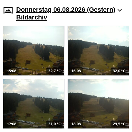
Donnerstag 06.08.2026 (Gestern)
Bildarchiv
15:08
32,7 °C
16:08
32,0 °C
17:08
31,0 °C
18:08
29,5 °C