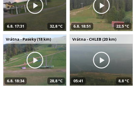
6.8. 17:31
32,8 °C
6.8. 18:51
22,5 °C
Vrátna - Paseky (18 km)
Vrátna - CHLEB (20 km)
6.8. 18:34
28,8 °C
05:41
8,8 °C