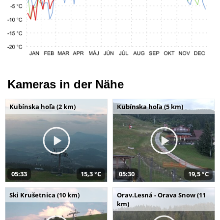
Kameras in der Nähe
Kubínska hoľa (2 km)
Kubínska hoľa (5 km)
05:33
15,3 °C
05:30
19,5 °C
Ski Krušetnica (10 km)
Orav.Lesná - Orava Snow (11
km)