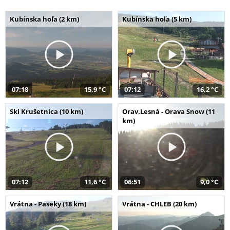
Kubínska hoľa (2 km)
Kubínska hoľa (5 km)
07:18
15,9 °C
07:12
16,2 °C
Ski Krušetnica (10 km)
Orav.Lesná - Orava Snow (11
km)
07:12
11,6 °C
06:51
9,0 °C
Vrátna - Paseky (18 km)
Vrátna - CHLEB (20 km)