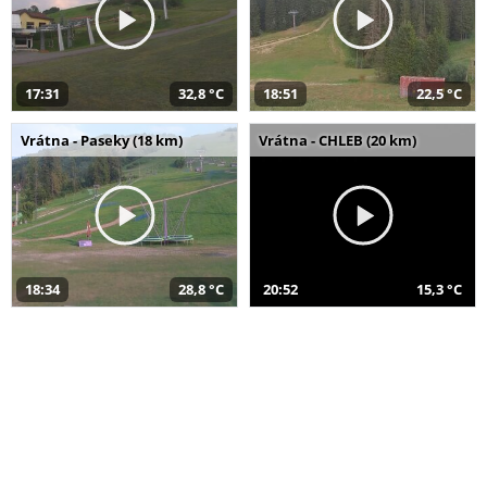
17:31
32,8 °C
18:51
22,5 °C
Vrátna - Paseky (18 km)
Vrátna - CHLEB (20 km)
18:34
28,8 °C
20:52
15,3 °C