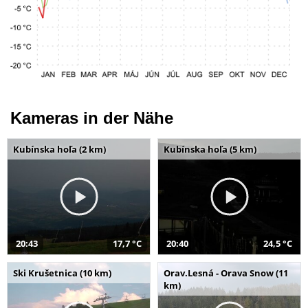
Kameras in der Nähe
Kubínska hoľa (2 km)
Kubínska hoľa (5 km)
20:43
17,7 °C
20:40
24,5 °C
Ski Krušetnica (10 km)
Orav.Lesná - Orava Snow (11
km)