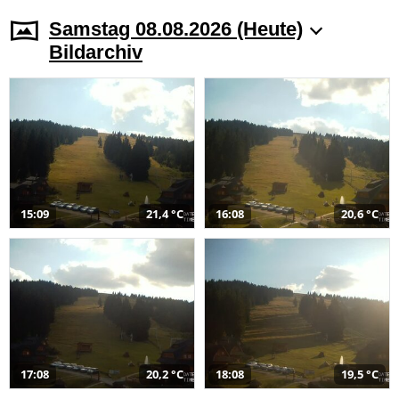
Samstag 08.08.2026 (Heute)
Bildarchiv
15:09
21,4 °C
16:08
20,6 °C
17:08
20,2 °C
18:08
19,5 °C