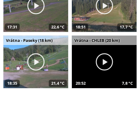
17:31
22,6 °C
18:51
17,7 °C
Vrátna - Paseky (18 km)
Vrátna - CHLEB (20 km)
18:35
21,4 °C
20:52
7,8 °C