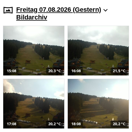
Freitag 07.08.2026 (Gestern)
Bildarchiv
15:08
20,3 °C
16:08
21,5 °C
17:08
20,2 °C
18:08
20,2 °C