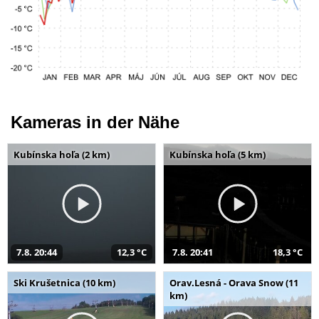
Kameras in der Nähe
Kubínska hoľa (2 km)
Kubínska hoľa (5 km)
7.8. 20:44
12,3 °C
7.8. 20:41
18,3 °C
Ski Krušetnica (10 km)
Orav.Lesná - Orava Snow (11
km)