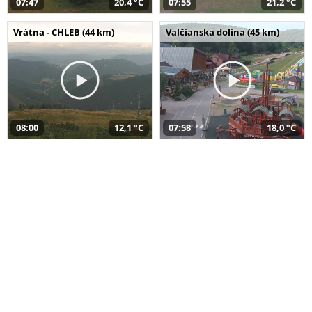
07:47
20,4 °C
07:55
21,2 °C
Vrátna - CHLEB (44 km)
Valčianska dolina (45 km)
08:00
12,1 °C
07:58
18,0 °C