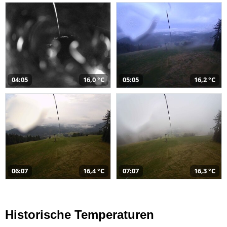
04:05
16,0 °C
05:05
16,2 °C
06:07
16,4 °C
07:07
16,3 °C
Historische Temperaturen