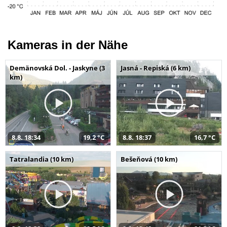
Kameras in der Nähe
Demänovská Dol. - Jaskyne (3
Jasná - Repiská (6 km)
km)
8.8. 18:34
19,2 °C
8.8. 18:37
16,7 °C
Tatralandia (10 km)
Bešeňová (10 km)