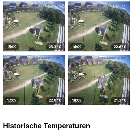
15:09
23,3 °C
16:09
22,6 °C
17:09
22,0 °C
18:08
21,3 °C
Historische Temperaturen