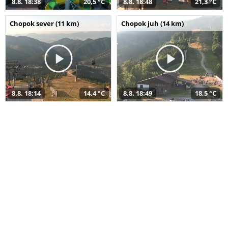
8.8. 18:38
20,5 °C
8.8. 18:48
21,3 °C
Chopok sever (11 km)
Chopok juh (14 km)
8.8. 18:14
14,4 °C
8.8. 18:49
18,5 °C