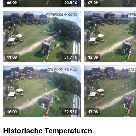
06:09
20,5 °C
07:09
11:09
31,7 °C
12:09
16:09
32,5 °C
17:08
Historische Temperaturen