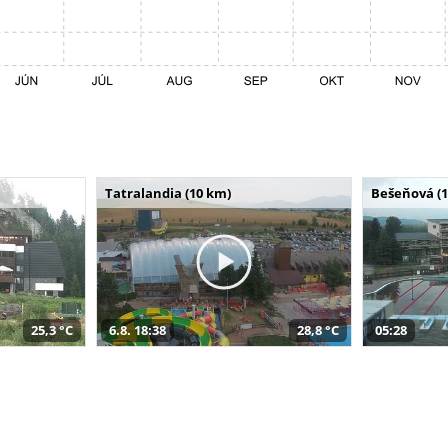
Tatralandia (10 km)
Bešeňová (
25,3 °C
6.8. 18:38
28,8 °C
05:28