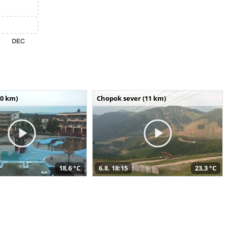
10 km)
Chopok sever (11 km)
18,6 °C
6.8. 18:15
23,3 °C