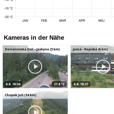
Kameras in der Nähe
Demänovská Dol. - Jaskyne (3 km)
Jasná - Repiská (6 km)
6.8. 18:34
27,8 °C
6.8. 18:37
Chopok juh (14 km)