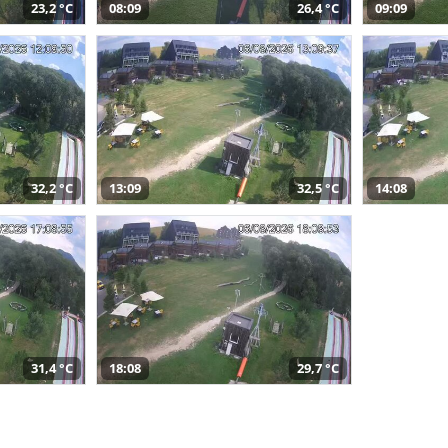
23,2 °C
08:09
26,4 °C
09:09
32,2 °C
13:09
32,5 °C
14:08
31,4 °C
18:08
29,7 °C