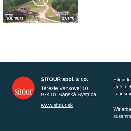
6.8. 18:49
27,1 °C
SITOUR spol. s r.o.
Sitour I
Unterne
Terézie Vansovej 10
Tourism
974 01 Banská Bystrica
www.sitour.sk
Wir arbe
zusamme