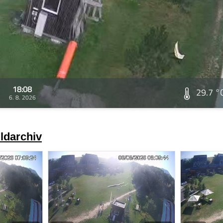
18:08
29.7 °
6. 8. 2026
ldarchiv