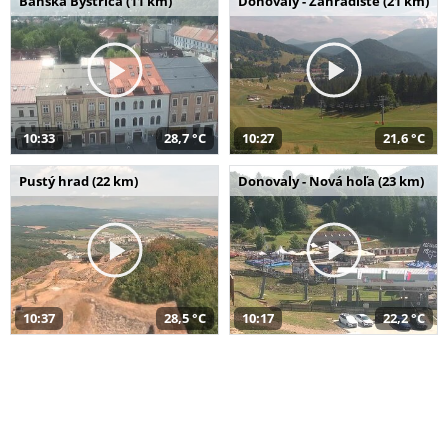
Banská Bystrica (11 km)
Donovaly - Záhradište (21 km)
10:33
28,7 °C
10:27
21,6 °C
Pustý hrad (22 km)
Donovaly - Nová hoľa (23 km)
10:37
28,5 °C
10:17
22,2 °C