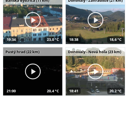
Banská Bystrica (11 km)
Donovaly - Záhradište (21 km)
19:34
23,0 °C
18:38
18,6 °C
Pustý hrad (22 km)
Donovaly - Nová hoľa (23 km)
21:00
20,4 °C
18:41
20,2 °C