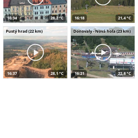
16:34
28,2 °C
16:18
21,4 °C
Pustý hrad (22 km)
Donovaly - Nová hoľa (23 km)
16:37
28,1 °C
16:21
22,8 °C