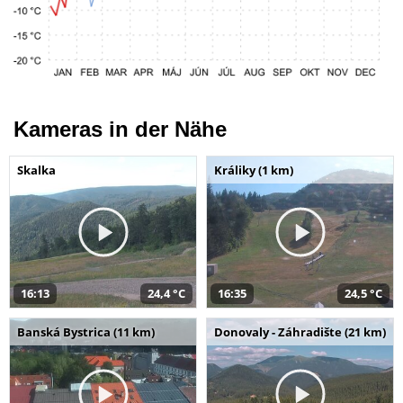
Kameras in der Nähe
Skalka
Králiky (1 km)
16:13
24,4 °C
16:35
24,5 °C
Banská Bystrica (11 km)
Donovaly - Záhradište (21 km)