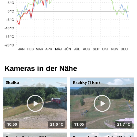
Kameras in der Nähe
Skalka
Králiky (1 km)
10:50
21,0 °C
11:05
21,7 °C