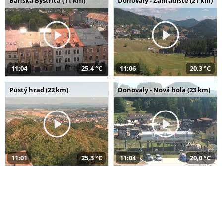
Banská Bystrica (11 km)
Donovaly - Záhradište (21 km)
11:04
25,4 °C
11:06
20,3 °C
Pustý hrad (22 km)
Donovaly - Nová hoľa (23 km)
11:01
25,3 °C
11:04
20,0 °C