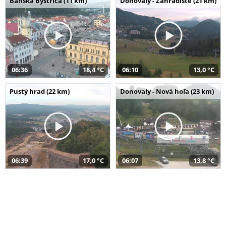
Banská Bystrica (11 km)
Donovaly - Záhradište (21 km)
06:36
18,4 °C
06:10
13,0 °C
Pustý hrad (22 km)
Donovaly - Nová hoľa (23 km)
06:39
17,0 °C
06:07
13,8 °C