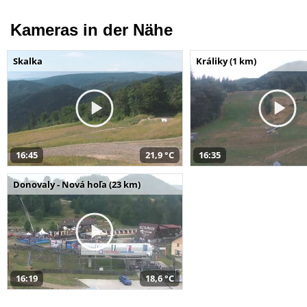
Kameras in der Nähe
Skalka
Králiky (1 km)
16:45
21,9 °C
16:35
Donovaly - Nová hoľa (23 km)
16:19
18,6 °C