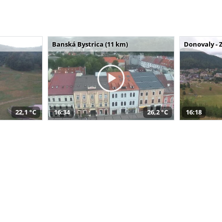
Banská Bystrica (11 km)
Donovaly - 
22,1 °C
16:34
26,2 °C
16:18