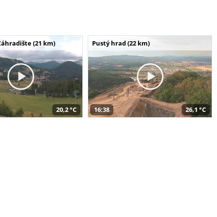
Záhradište (21 km)
Pustý hrad (22 km)
20,2 °C
16:38
26,1 °C